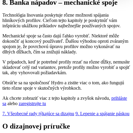
8. Banka nápadov – mechanické spoje
Technológia lisovania poskytuje rôzne možnosti spájania
hliníkových profilov. Cieľom tejto kapitoly je poskytnúť vám
inšpiráciu ukážkou príkladov najbežnejšie používaných spojov.
Mechanické spoje sa často dajú ľahko vyrobiť. Niektoré môže
dokončiť aj koncový používateľ. Ďalšou výhodou oproti zváraným
spojom je, že povrchovú úpravu profilov možno vykonávať na
dlhých dĺžkach, čím sa znižujú náklady.
V prípadoch, keď je potrebné profily rezať na rôzne dĺžky, nemusíte
skladovať celý rad variantov, pretože profily možno vyrobiť a spojiť
tak, aby vyhovovali požiadavkám.
Obráťte sa na spoločnosť Hydro a zistite viac o tom, ako fungujú
tieto rôzne spoje v skutočných výrobkoch.
Ak chcete zobraziť viac z tejto kapitoly a zvyšok návodu,
prihláste
sa
alebo
zaregistrujte tu
7. Všeobecné rady týkajúce sa dizajnu
9. Lepenie a spájanie páskou
O dizajnovej príručke