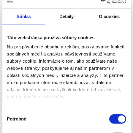
8.3
Zaklapávacie spoje
8.4
Pripojenie profilu k profilu
8.5
Spojenie s inými materiálmi
Súhlas
Detaily
O cookies
8.6
Nitovanie
8.7
Koncovky
9
Lepenie a spájanie páskou
10
Spájanie tavným zváraním
Táto webstránka používa súbory cookies
11
Spájanie frikčným zváraním
12
Tolerancie profilov
Na prispôsobenie obsahu a reklám, poskytovanie funkcií
13
Kvalita povrchu
sociálnych médií a analýzu návštevnosti používame
14
Strojové opracovanie
súbory cookie. Informácie o tom, ako používate naše
15
Povrchová úprava
16
Korózia
webové stránky, poskytujeme aj našim partnerom v
17
Ekonomická stránka
oblasti sociálnych médií, inzercie a analýzy. Títo partneri
18
Banky znalostí a zdieľanie
môžu príslušné informácie skombinovať s ďalšími
19
Konštrukčné výpočty
údajmi, ktoré ste im poskytli alebo ktoré od vás získali,
Obsah
keď ste používali ich služby.
1
Hliník, profily a Hydro
2
Hliník a udržateľnosť
Výber
3
Ekodizajn s hliníkovými profilmi
Potrebné
súhlasu
4
Princípy lisovania
5
Výber správnej zliatiny