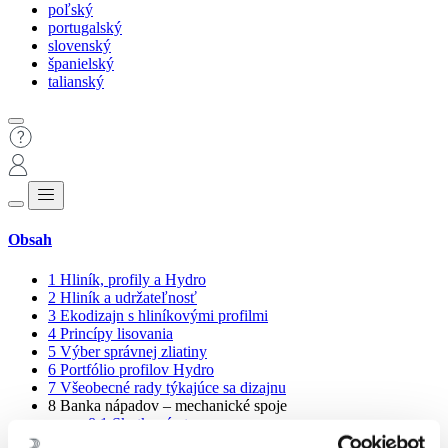
poľský
portugalský
slovenský
španielský
talianský
Obsah
1
Hliník, profily a Hydro
2
Hliník a udržateľnosť
3
Ekodizajn s hliníkovými profilmi
4
Princípy lisovania
5
Výber správnej zliatiny
6
Portfólio profilov Hydro
7
Všeobecné rady týkajúce sa dizajnu
8
Banka nápadov – mechanické spoje
8.1
Skutkové otvory
8.2
Drážky pre matice alebo hlavy skrutiek