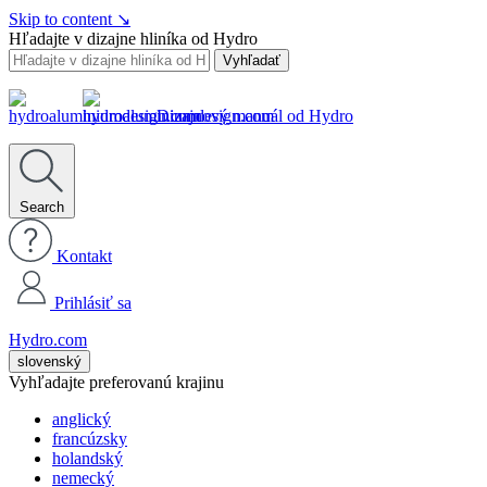
Skip to content
↘
Hľadajte v dizajne hliníka od Hydro
Vyhľadať
Dizajnový manuál od Hydro
Search
Kontakt
Prihlásiť sa
Hydro.com
slovenský
Vyhľadajte preferovanú krajinu
anglický
francúzsky
holandský
nemecký