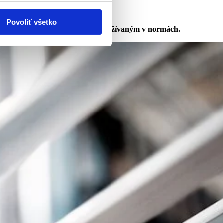
noriem.
Povoliť všetko
rá je aj
originálnym jazykom používaným v normách.