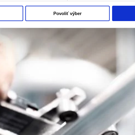
a EN 12020-2. Obsah v tabuľkách vrátane hodnôt je prevzatý priamo z 
Povoliť výber
minológiu, rozhodli sme sa
ponechať túto kapitolu v angličtine, kto