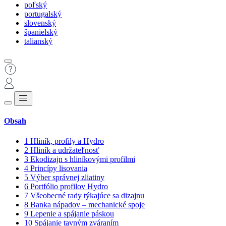
poľský
portugalský
slovenský
španielský
talianský
Obsah
1
Hliník, profily a Hydro
2
Hliník a udržateľnosť
3
Ekodizajn s hliníkovými profilmi
4
Princípy lisovania
5
Výber správnej zliatiny
6
Portfólio profilov Hydro
7
Všeobecné rady týkajúce sa dizajnu
8
Banka nápadov – mechanické spoje
9
Lepenie a spájanie páskou
10
Spájanie tavným zváraním