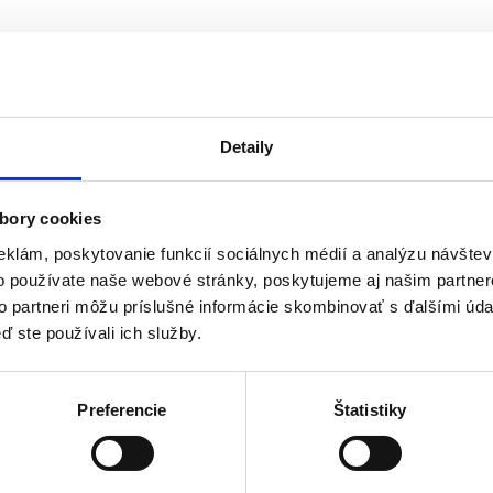
Detaily
bory cookies
eklám, poskytovanie funkcií sociálnych médií a analýzu návšte
o používate naše webové stránky, poskytujeme aj našim partner
to partneri môžu príslušné informácie skombinovať s ďalšími údaj
ď ste používali ich služby.
ný. Z tohto dôvodu neexistujú žiadne všeobecné pravidlá obsahujúce po
mo ovplyvňujú tolerancie. V tejto súvislosti by ste mali vedieť, že prísn
Preferencie
Štatistiky
 používajú pri výrobe národné normy.
eto normy EN postupne nahradili rôzne národné normy.