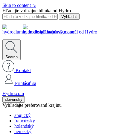
Skip to content
↘
Hľadajte v dizajne hliníka od Hydro
Vyhľadať
Dizajnový manuál od Hydro
Search
Kontakt
Prihlásiť sa
Hydro.com
slovenský
Vyhľadajte preferovanú krajinu
anglický
francúzsky
holandský
nemecký