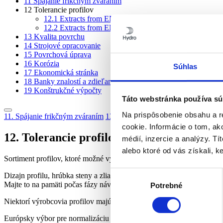
11
Spájanie frikčným zváraním
12
Tolerancie profilov
12.1
Extracts from EN 755-9
12.2
Extracts from EN 12020-2
13
Kvalita povrchu
14
Strojové opracovanie
15
Povrchová úprava
16
Korózia
Súhlas
17
Ekonomická stránka
18
Banky znalostí a zdieľanie
19
Konštrukčné výpočty
Táto webstránka používa sú
Na prispôsobenie obsahu a r
11. Spájanie frikčným zváraním
13. Kvalita povrchu
cookie. Informácie o tom, ak
12. Tolerancie profilov
médií, inzercie a analýzy. Tí
alebo ktoré od vás získali, ke
Sortiment profilov, ktoré možné vyrobiť lisovaním, je takmer nekoneč
Výber
Dizajn profilu, hrúbka steny a zliatina sú kritické faktory, ktoré pria
Majte to na pamäti počas fázy návrhu.
Potrebné
súhlasu
Niektorí výrobcovia profilov majú vlastné štandardné tolerancie. Iní
Európsky výbor pre normalizáciu (CEN) vytvoril európske normy. Ti