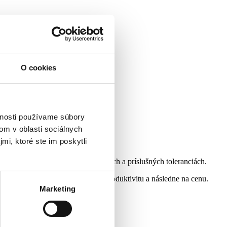
O cookies
vnosti používame súbory
om v oblasti sociálnych
mi, ktoré ste im poskytli
drobnosti o potenciálnych riešeniach a príslušných toleranciách.
ejšie tolerancie môžu mať vplyv na produktivitu a následne na cenu.
Marketing