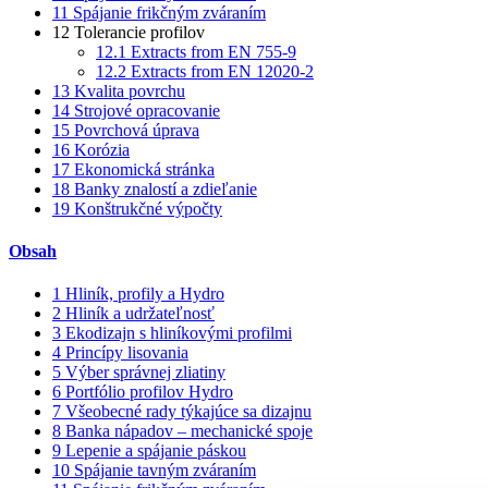
11
Spájanie frikčným zváraním
12
Tolerancie profilov
12.1
Extracts from EN 755-9
12.2
Extracts from EN 12020-2
13
Kvalita povrchu
14
Strojové opracovanie
15
Povrchová úprava
16
Korózia
17
Ekonomická stránka
18
Banky znalostí a zdieľanie
19
Konštrukčné výpočty
Obsah
1
Hliník, profily a Hydro
2
Hliník a udržateľnosť
3
Ekodizajn s hliníkovými profilmi
4
Princípy lisovania
5
Výber správnej zliatiny
6
Portfólio profilov Hydro
7
Všeobecné rady týkajúce sa dizajnu
8
Banka nápadov – mechanické spoje
9
Lepenie a spájanie páskou
10
Spájanie tavným zváraním