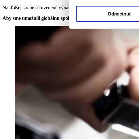
Na ďalšej strane sú uvedené výňatky z noriem pre profily EN 755-9 
Odmietnuť
Aby sme umožnili globálnu spoluprácu a zaistili
konzistentnú ter