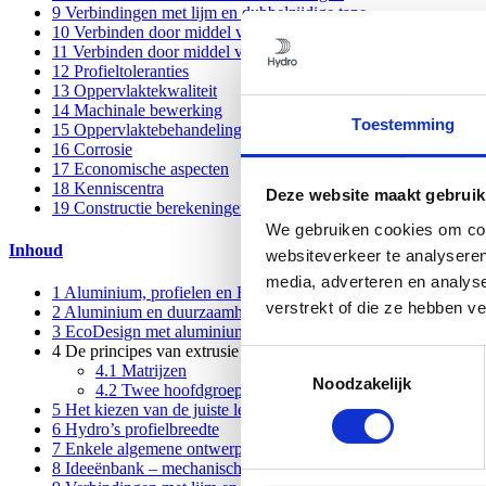
9
Verbindingen met lijm en dubbelzijdige tape
10
Verbinden door middel van smeltlassen
11
Verbinden door middel van Friction Stir Welding, FSW
12
Profieltoleranties
13
Oppervlaktekwaliteit
14
Machinale bewerking
Toestemming
15
Oppervlaktebehandeling
16
Corrosie
17
Economische aspecten
18
Kenniscentra
Deze website maakt gebruik
19
Constructie berekeningen
We gebruiken cookies om cont
Inhoud
websiteverkeer te analyseren
media, adverteren en analys
1
Aluminium, profielen en Hydro
verstrekt of die ze hebben v
2
Aluminium en duurzaamheid
3
EcoDesign met aluminium profielen
4
De principes van extrusie
Toestemmingsselectie
4.1
Matrijzen
Noodzakelijk
4.2
Twee hoofdgroepen
5
Het kiezen van de juiste legering
6
Hydro’s profielbreedte
7
Enkele algemene ontwerpadviezen
8
Ideeënbank – mechanische verbindingen