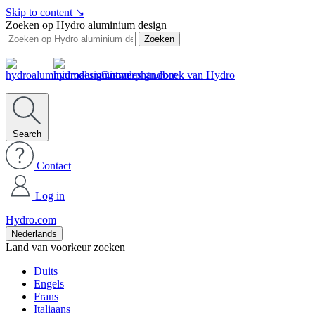
Skip to content
↘
Zoeken op Hydro aluminium design
Zoeken
Ontwerphandboek van Hydro
Search
Contact
Log in
Hydro.com
Nederlands
Land van voorkeur zoeken
Duits
Engels
Frans
Italiaans