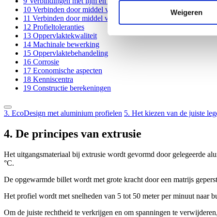
9
Verbindingen met lijm en dubbelzijdige tape
10
Verbinden door middel van smeltlassen
Weigeren
11
Verbinden door middel van Friction Stir Welding, FSW
12
Profieltoleranties
13
Oppervlaktekwaliteit
14
Machinale bewerking
15
Oppervlaktebehandeling
16
Corrosie
17
Economische aspecten
18
Kenniscentra
19
Constructie berekeningen
3. EcoDesign met aluminium profielen
5. Het kiezen van de juiste leg
4. De principes van extrusie
Het uitgangsmateriaal bij extrusie wordt gevormd door gelegeerde alum
°C.
De opgewarmde billet wordt met grote kracht door een matrijs geperst,
Het profiel wordt met snelheden van 5 tot 50 meter per minuut naar bui
Om de juiste rechtheid te verkrijgen en om spanningen te verwijderen, 