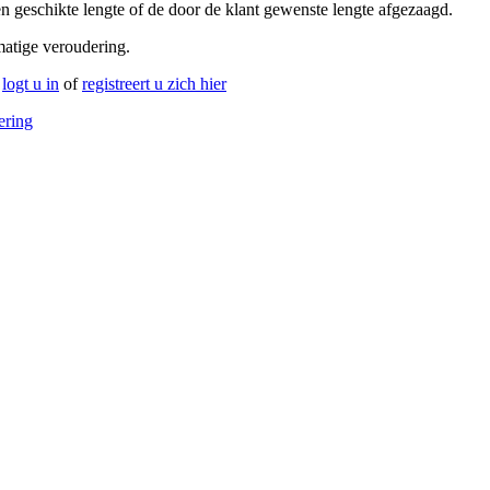
n geschikte lengte of de door de klant gewenste lengte afgezaagd.
tmatige veroudering.
,
logt u in
of
registreert u zich hier
ering