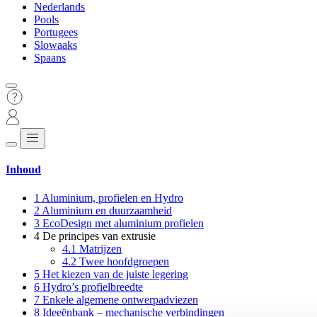
Nederlands
Pools
Portugees
Slowaaks
Spaans
Inhoud
1
Aluminium, profielen en Hydro
2
Aluminium en duurzaamheid
3
EcoDesign met aluminium profielen
4
De principes van extrusie
4.1
Matrijzen
4.2
Twee hoofdgroepen
5
Het kiezen van de juiste legering
6
Hydro’s profielbreedte
7
Enkele algemene ontwerpadviezen
8
Ideeënbank – mechanische verbindingen