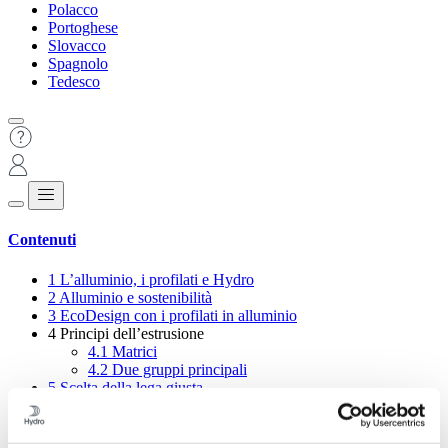
Polacco
Portoghese
Slovacco
Spagnolo
Tedesco
Contenuti
1
L’alluminio, i profilati e Hydro
2
Alluminio e sostenibilità
3
EcoDesign con i profilati in alluminio
4
Principi dell’estrusione
4.1
Matrici
4.2
Due gruppi principali
5
Scelta della lega giusta
6
Dimensioni dei profilati Hydro
7
Consigli generali per la progettazione
8
La banca delle idee – giunzioni meccaniche