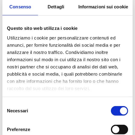
9
Giunzione con colla e nastro adesivo
Consenso
Dettagli
Informazioni sui cookie
10
Giunzione mediante saldatura per fusione
11
Giunzione mediante saldatura a frizione (FSW)
12
Tolleranze dei profilati
13
Qualità superficiale
Questo sito web utilizza i cookie
14
Lavorazione
15
Trattamento superficiale
Utilizziamo i cookie per personalizzare contenuti ed
16
Corrosione
annunci, per fornire funzionalità dei social media e per
17
Economia
analizzare il nostro traffico. Condividiamo inoltre
18
Database per la formazione e condivisione
19
Calcoli strutturali
informazioni sul modo in cui utilizza il nostro sito con i
nostri partner che si occupano di analisi dei dati web,
Contenuti
pubblicità e social media, i quali potrebbero combinarle
con altre informazioni che ha fornito loro o che hanno
1
L’alluminio, i profilati e Hydro
2
Alluminio e sostenibilità
raccolto dal suo utilizzo dei loro servizi.
3
EcoDesign con i profilati in alluminio
4
Principi dell’estrusione
4.1
Matrici
Selezione
4.2
Due gruppi principali
Necessari
del
5
Scelta della lega giusta
consenso
6
Dimensioni dei profilati Hydro
7
Consigli generali per la progettazione
Preferenze
8
La banca delle idee – giunzioni meccaniche