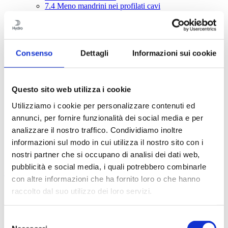
7.4
Meno mandrini nei profilati cavi
7.5
Profilati con cavità profonde
7.6
Dissipatori di calore
7.7
Decorate a piacere!
7.8
Disegno del profilato – aspetti pratici
8
La banca delle idee – giunzioni meccaniche
Consenso
Dettagli
Informazioni sui cookie
9
Giunzione con colla e nastro adesivo
10
Giunzione mediante saldatura per fusione
11
Giunzione mediante saldatura a frizione (FSW)
12
Tolleranze dei profilati
Questo sito web utilizza i cookie
13
Qualità superficiale
Utilizziamo i cookie per personalizzare contenuti ed
14
Lavorazione
15
Trattamento superficiale
annunci, per fornire funzionalità dei social media e per
16
Corrosione
analizzare il nostro traffico. Condividiamo inoltre
17
Economia
informazioni sul modo in cui utilizza il nostro sito con i
18
Database per la formazione e condivisione
19
Calcoli strutturali
nostri partner che si occupano di analisi dei dati web,
pubblicità e social media, i quali potrebbero combinarle
Contenuti
con altre informazioni che ha fornito loro o che hanno
raccolto dal suo utilizzo dei loro servizi.
1
L’alluminio, i profilati e Hydro
2
Alluminio e sostenibilità
3
EcoDesign con i profilati in alluminio
Selezione
4
Principi dell’estrusione