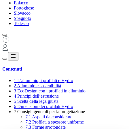
Polacco
Portoghese
Slovacco
Spagnolo
Tedesco
Contenuti
1
L’alluminio, i profilati e Hydro
2
Alluminio e sostenibilità
3
EcoDesign con i profilati in alluminio
4
Principi dell’estrusione
5
Scelta della lega giusta
6
Dimensioni dei profilati Hydro
7
Consigli generali per la progettazione
7.1
Aspetti da considerare
7.2
Profilati a spessore uniforme
7.3
Forme arrotondate