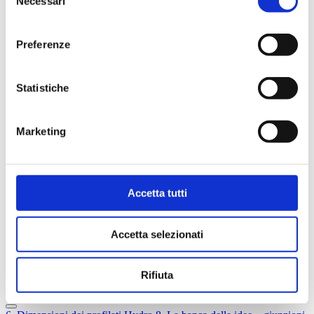
Necessari
5
Scelta della lega giusta
del
6
Dimensioni dei profilati Hydro
consenso
7
Consigli generali per la progettazione
7.1
Aspetti da considerare
Preferenze
7.2
Profilati a spessore uniforme
7.3
Forme arrotondate
7.4
Meno mandrini nei profilati cavi
Statistiche
7.5
Profilati con cavità profonde
7.6
Dissipatori di calore
7.7
Decorate a piacere!
7.8
Disegno del profilato – aspetti pratici
Marketing
8
La banca delle idee – giunzioni meccaniche
9
Giunzione con colla e nastro adesivo
10
Giunzione mediante saldatura per fusione
11
Giunzione mediante saldatura a frizione (FSW)
12
Tolleranze dei profilati
Accetta tutti
13
Qualità superficiale
14
Lavorazione
15
Trattamento superficiale
Accetta selezionati
16
Corrosione
17
Economia
18
Database per la formazione e condivisione
Rifiuta
19
Calcoli strutturali