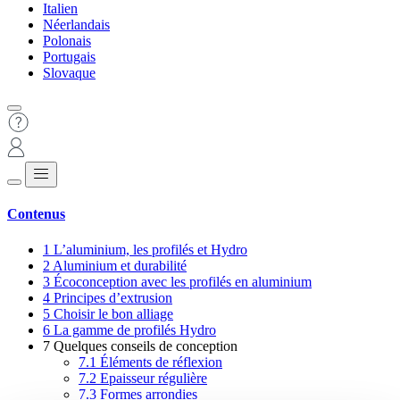
Italien
Néerlandais
Polonais
Portugais
Slovaque
Contenus
1
L’aluminium, les profilés et Hydro
2
Aluminium et durabilité
3
Écoconception avec les profilés en aluminium
4
Principes d’extrusion
5
Choisir le bon alliage
6
La gamme de profilés Hydro
7
Quelques conseils de conception
7.1
Éléments de réflexion
7.2
Epaisseur régulière
7.3
Formes arrondies