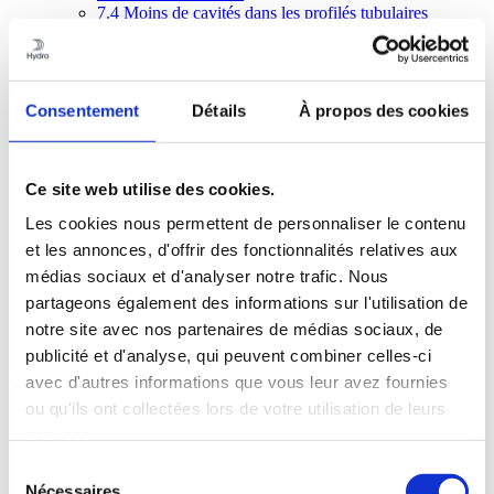
7.4
Moins de cavités dans les profilés tubulaires
7.5
Profilés avec des gorges profondes
7.6
Dissipateurs thermiques
7.7
Utilisez des motifs décoratifs !
7.8
Conception du profilé dans la pratique
Consentement
Détails
À propos des cookies
8
Banque d’idées – assemblages mécaniques
9
Assemblage par collage ou par ruban adhésif double face
10
Assemblages soudés par fusion
11
Assemblages soudés par friction malaxage
Ce site web utilise des cookies.
12
Tolérances des profilés
13
Qualité de surface
Les cookies nous permettent de personnaliser le contenu
14
Usinage
et les annonces, d'offrir des fonctionnalités relatives aux
15
Traitement de surface
16
Corrosion
médias sociaux et d'analyser notre trafic. Nous
17
Aspects économiques
partageons également des informations sur l'utilisation de
18
Banques de connaissances et partage
notre site avec nos partenaires de médias sociaux, de
19
Calculs des structures
publicité et d'analyse, qui peuvent combiner celles-ci
Contenus
avec d'autres informations que vous leur avez fournies
ou qu'ils ont collectées lors de votre utilisation de leurs
1
L’aluminium, les profilés et Hydro
services.
2
Aluminium et durabilité
3
Écoconception avec les profilés en aluminium
Sélection
4
Principes d’extrusion
Nécessaires