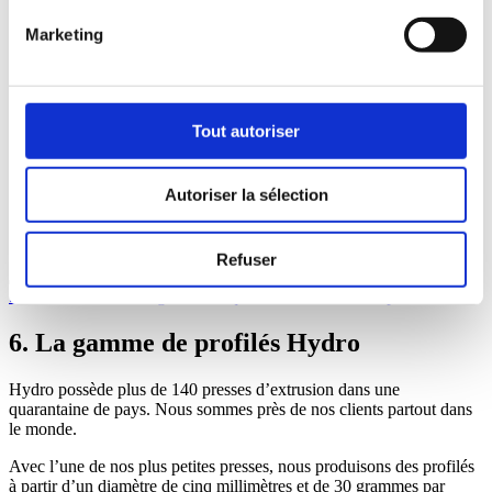
7
Quelques conseils de conception
8
Banque d’idées – assemblages mécaniques
Marketing
9
Assemblage par collage ou par ruban adhésif double face
10
Assemblages soudés par fusion
11
Assemblages soudés par friction malaxage
12
Tolérances des profilés
13
Qualité de surface
Tout autoriser
14
Usinage
15
Traitement de surface
16
Corrosion
Autoriser la sélection
17
Aspects économiques
18
Banques de connaissances et partage
19
Calculs des structures
Refuser
5. Choisir le bon alliage
7. Quelques conseils de conception
6. La gamme de profilés Hydro
Hydro possède plus de 140 presses d’extrusion dans une
quarantaine de pays. Nous sommes près de nos clients partout dans
le monde.
Avec l’une de nos plus petites presses, nous produisons des profilés
à partir d’un diamètre de cinq millimètres et de 30 grammes par