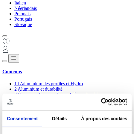
Italien
Néerlandais
Polonais
Portugais
Slovaque
Contenus
1
L’aluminium, les profilés et Hydro
2
Aluminium et durabilité
3
Écoconception avec les profilés en aluminium
4
Principes d’extrusion
5
Choisir le bon alliage
6
La gamme de profilés Hydro
6.1
Extruder un grand profilé ou associer plusieurs
Consentement
Détails
À propos des cookies
profilés plus petits ?
6.2
Panneaux préfabriqués
7
Quelques conseils de conception