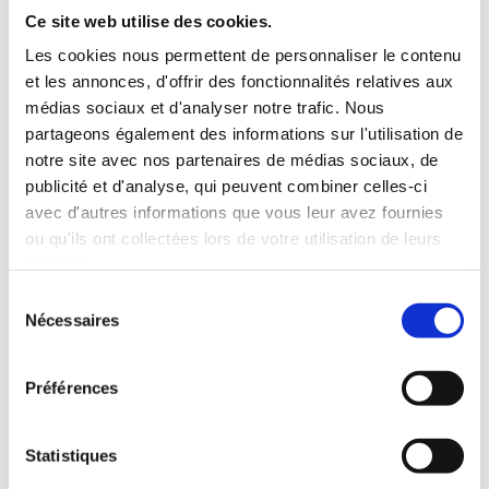
8
Banque d’idées – assemblages mécaniques
Ce site web utilise des cookies.
9
Assemblage par collage ou par ruban adhésif double face
10
Assemblages soudés par fusion
Les cookies nous permettent de personnaliser le contenu
11
Assemblages soudés par friction malaxage
et les annonces, d'offrir des fonctionnalités relatives aux
12
Tolérances des profilés
médias sociaux et d'analyser notre trafic. Nous
13
Qualité de surface
14
Usinage
partageons également des informations sur l'utilisation de
15
Traitement de surface
notre site avec nos partenaires de médias sociaux, de
16
Corrosion
publicité et d'analyse, qui peuvent combiner celles-ci
17
Aspects économiques
18
Banques de connaissances et partage
avec d'autres informations que vous leur avez fournies
19
Calculs des structures
ou qu'ils ont collectées lors de votre utilisation de leurs
services.
Contenus
Sélection
1
L’aluminium, les profilés et Hydro
Nécessaires
du
2
Aluminium et durabilité
consentement
3
Écoconception avec les profilés en aluminium
4
Principes d’extrusion
Préférences
5
Choisir le bon alliage
6
La gamme de profilés Hydro
6.1
Extruder un grand profilé ou associer plusieurs
profilés plus petits ?
Statistiques
6.2
Panneaux préfabriqués