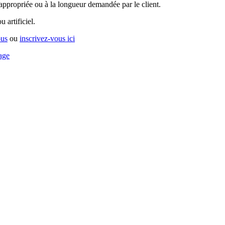
appropriée ou à la longueur demandée par le client.
 artificiel.
ous
ou
inscrivez-vous ici
iage