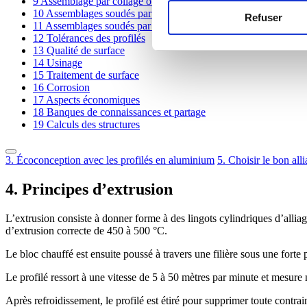
9
Assemblage par collage ou par ruban adhésif double face
10
Assemblages soudés par fusion
Refuser
11
Assemblages soudés par friction malaxage
12
Tolérances des profilés
13
Qualité de surface
14
Usinage
15
Traitement de surface
16
Corrosion
17
Aspects économiques
18
Banques de connaissances et partage
19
Calculs des structures
3. Écoconception avec les profilés en aluminium
5. Choisir le bon all
4. Principes d’extrusion
L’extrusion consiste à donner forme à des lingots cylindriques d’alliag
d’extrusion correcte de 450 à 500 °C.
Le bloc chauffé est ensuite poussé à travers une filière sous une forte p
Le profilé ressort à une vitesse de 5 à 50 mètres par minute et mesure no
Après refroidissement, le profilé est étiré pour supprimer toute contrai