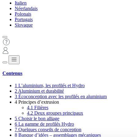
Italien
Néerlandais
Polonais
Portugais
Slovaque
Contenus
1
L’aluminium, les profilés et Hydro
2
Aluminium et durabilité
3
Écoconception avec les profilés en aluminium
4
Principes d’extrusion
4.1
Filières
4.2
Deux groupes principaux
5
Choisir le bon alliage
6
La gamme de profilés Hydro
7
Quelques conseils de conception
8
Banque d’idées – assemblages mécaniques