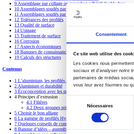
9
Assemblage par collage ou par ruban adhésif double face
10
Assemblages soudés par fusion
11
Assemblages soudés par friction malaxage
12
Tolérances des profilés
13
Qualité de surface
14
Usinage
Consentement
15
Traitement de surface
16
Corrosion
17
Aspects économiques
18
Banques de connaissances et partage
Ce site web utilise des cook
19
Calculs des structures
Les cookies nous permettent d
Contenus
sociaux et d'analyser notre t
partenaires de médias sociaux
1
L’aluminium, les profilés et Hydro
vous leur avez fournies ou qu'
2
Aluminium et durabilité
3
Écoconception avec les profilés en aluminium
4
Principes d’extrusion
Sélection
4.1
Filières
Nécessaires
du
4.2
Deux groupes principaux
5
Choisir le bon alliage
consentement
6
La gamme de profilés Hydro
7
Quelques conseils de conception
8
Banque d’idées – assemblages mécaniques