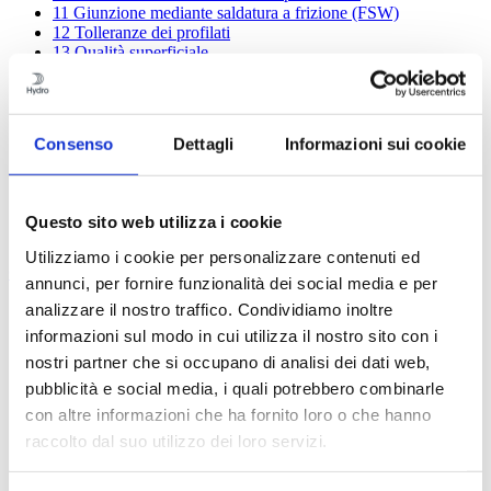
11
Giunzione mediante saldatura a frizione (FSW)
12
Tolleranze dei profilati
13
Qualità superficiale
14
Lavorazione
15
Trattamento superficiale
16
Corrosione
17
Economia
Consenso
Dettagli
Informazioni sui cookie
17.1
In che modo il progettista può influenzare i costi?
17.2
In che modo il responsabile acquisti può
influenzare i costi?
18
Database per la formazione e condivisione
Questo sito web utilizza i cookie
19
Calcoli strutturali
Utilizziamo i cookie per personalizzare contenuti ed
Contenuti
annunci, per fornire funzionalità dei social media e per
analizzare il nostro traffico. Condividiamo inoltre
1
L’alluminio, i profilati e Hydro
2
Alluminio e sostenibilità
informazioni sul modo in cui utilizza il nostro sito con i
3
EcoDesign con i profilati in alluminio
nostri partner che si occupano di analisi dei dati web,
4
Principi dell’estrusione
pubblicità e social media, i quali potrebbero combinarle
5
Scelta della lega giusta
6
Dimensioni dei profilati Hydro
con altre informazioni che ha fornito loro o che hanno
7
Consigli generali per la progettazione
raccolto dal suo utilizzo dei loro servizi.
8
La banca delle idee – giunzioni meccaniche
9
Giunzione con colla e nastro adesivo