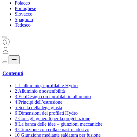
Polacco
Portoghese
Slovacco
Spagnolo
Tedesco
Contenuti
1
L’alluminio, i profilati e Hydro
2
Alluminio e sostenibilità
3
EcoDesign con i profilati in alluminio
4
Principi dell’estrusione
5
Scelta della lega giusta
6
Dimensioni dei profilati Hydro
7
Consigli generali per la progettazione
8
La banca delle idee – giunzioni meccaniche
9
Giunzione con colla e nastro adesivo
10
Giunzione mediante saldatura per fusione