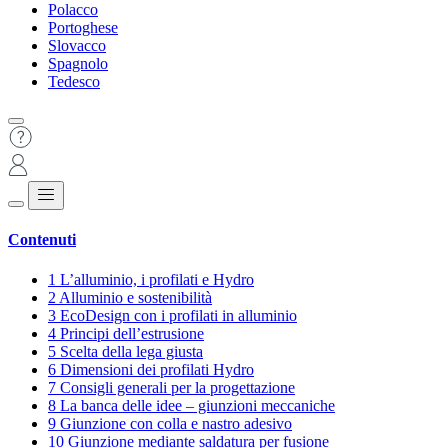
Polacco
Portoghese
Slovacco
Spagnolo
Tedesco
Contenuti
1
L’alluminio, i profilati e Hydro
2
Alluminio e sostenibilità
3
EcoDesign con i profilati in alluminio
4
Principi dell’estrusione
5
Scelta della lega giusta
6
Dimensioni dei profilati Hydro
7
Consigli generali per la progettazione
8
La banca delle idee – giunzioni meccaniche
9
Giunzione con colla e nastro adesivo
10
Giunzione mediante saldatura per fusione