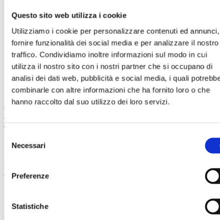
11
Giunzione mediante saldatura a frizione (FSW)
12
Tolleranze dei profilati
Questo sito web utilizza i cookie
12.1
Extracts from EN 755-9
12.2
Extracts from EN 12020-2
Utilizziamo i cookie per personalizzare contenuti ed annunci,
13
Qualità superficiale
fornire funzionalità dei social media e per analizzare il nostro
14
Lavorazione
15
Trattamento superficiale
traffico. Condividiamo inoltre informazioni sul modo in cui
16
Corrosione
utilizza il nostro sito con i nostri partner che si occupano di
17
Economia
analisi dei dati web, pubblicità e social media, i quali potrebb
18
Database per la formazione e condivisione
19
Calcoli strutturali
combinarle con altre informazioni che ha fornito loro o che
hanno raccolto dal suo utilizzo dei loro servizi.
11. Giunzione mediante saldatura a frizione (FSW)
13. Qualità
superficiale
Selezione
12. Tolleranze dei profilati
Necessari
del
consenso
È possibile produrre una varietà praticamente infinita di profilati. Di
conseguenza, non esistono regole generali che definiscono
Preferenze
lesoluzioni possibili e le tolleranze effettive.
La forma, lo spessore e la lega del profilato sono determinanti e
Statistiche
influenzano direttamente le tolleranze. In tale ambito, è importante
ricordare che tolleranze più rigide possono influenzare la produttività