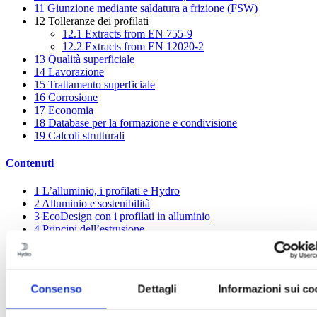
11
Giunzione mediante saldatura a frizione (FSW)
12
Tolleranze dei profilati
12.1
Extracts from EN 755-9
12.2
Extracts from EN 12020-2
13
Qualità superficiale
14
Lavorazione
15
Trattamento superficiale
16
Corrosione
17
Economia
18
Database per la formazione e condivisione
19
Calcoli strutturali
Contenuti
1
L’alluminio, i profilati e Hydro
2
Alluminio e sostenibilità
3
EcoDesign con i profilati in alluminio
4
Principi dell’estrusione
5
Scelta della lega giusta
6
Dimensioni dei profilati Hydro
7
Consigli generali per la progettazione
8
La banca delle idee – giunzioni meccaniche
Consenso
Dettagli
Informazioni sui co
9
Giunzione con colla e nastro adesivo
10
Giunzione mediante saldatura per fusione