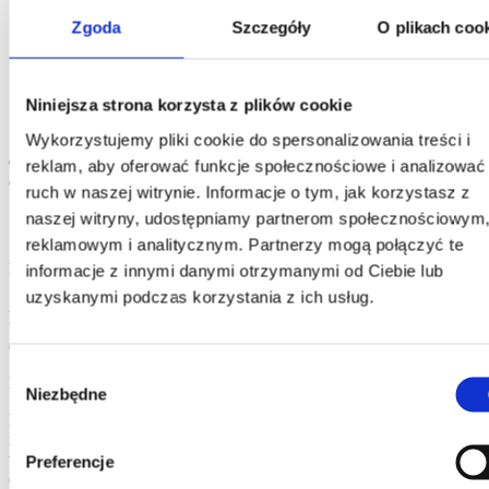
13
Jakość powierzchni
14
Obróbka maszynowa
Zgoda
Szczegóły
O plikach coo
15
Obróbka powierzchniowa
16
Korozja
17
Oszczędność
18
Banki wiedzy i wymiana wiedzy
Niniejsza strona korzysta z plików cookie
19
Obliczenia konstrukcyjne
Wykorzystujemy pliki cookie do spersonalizowania treści i
reklam, aby oferować funkcje społecznościowe i analizować
2. Aluminium i zrównoważony rozwój
ruch w naszej witrynie. Informacje o tym, jak korzystasz z
1. Aluminium, profile i Hydro
naszej witryny, udostępniamy partnerom społecznościowym
reklamowym i analitycznym. Partnerzy mogą połączyć te
Rozpocznijmy tę książkę od krótkiego wprowadzenia.
informacje z innymi danymi otrzymanymi od Ciebie lub
uzyskanymi podczas korzystania z ich usług.
Aluminium to lekki i wytrzymały materiał, który można
wielokrotnie poddawać obróbce wtórnej przy niskim nakładzie
energii i minimalnym wpływie na środowisko.
Wybór
Profile aluminiowe mogą przybrać niemal każdą formę.
Niezbędne
zgody
Hydro we współpracy ze swoimi klientami opracowuje komponenty
i produkty końcowe, które spełniają wysokie standardy pod
względem jakości, wzornictwa, wydajności energetycznej i
Preferencje
odpowiedzialności za środowisko.