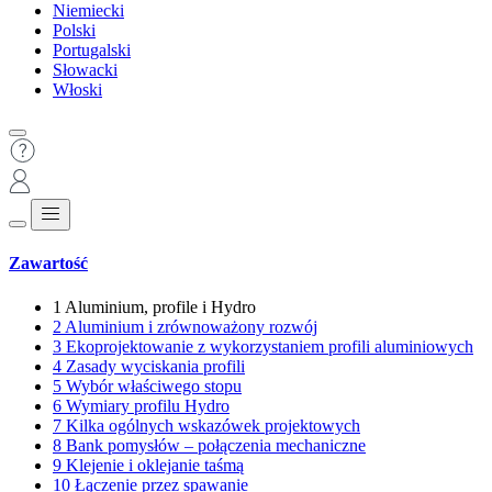
Niemiecki
Polski
Portugalski
Słowacki
Włoski
Zawartość
1
Aluminium, profile i Hydro
2
Aluminium i zrównoważony rozwój
3
Ekoprojektowanie z wykorzystaniem profili aluminiowych
4
Zasady wyciskania profili
5
Wybór właściwego stopu
6
Wymiary profilu Hydro
7
Kilka ogólnych wskazówek projektowych
8
Bank pomysłów – połączenia mechaniczne
9
Klejenie i oklejanie taśmą
10
Łączenie przez spawanie