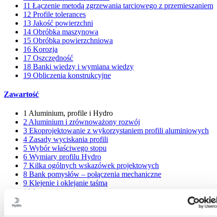
11
Łączenie metodą zgrzewania tarciowego z przemieszaniem
12
Profile tolerances
13
Jakość powierzchni
14
Obróbka maszynowa
15
Obróbka powierzchniowa
16
Korozja
17
Oszczędność
18
Banki wiedzy i wymiana wiedzy
19
Obliczenia konstrukcyjne
Zawartość
1
Aluminium, profile i Hydro
2
Aluminium i zrównoważony rozwój
3
Ekoprojektowanie z wykorzystaniem profili aluminiowych
4
Zasady wyciskania profili
5
Wybór właściwego stopu
6
Wymiary profilu Hydro
7
Kilka ogólnych wskazówek projektowych
8
Bank pomysłów – połączenia mechaniczne
9
Klejenie i oklejanie taśmą
10
Łączenie przez spawanie
11
Łączenie metodą zgrzewania tarciowego z przemieszaniem
12
Profile tolerances