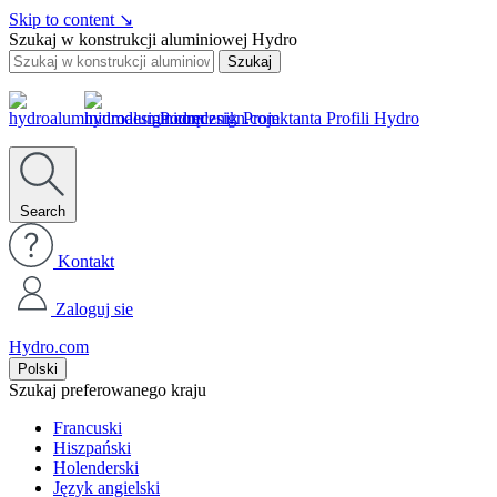
Skip to content
↘
Szukaj w konstrukcji aluminiowej Hydro
Szukaj
Podręcznik Projektanta Profili Hydro
Search
Kontakt
Zaloguj sie
Hydro.com
Polski
Szukaj preferowanego kraju
Francuski
Hiszpański
Holenderski
Język angielski