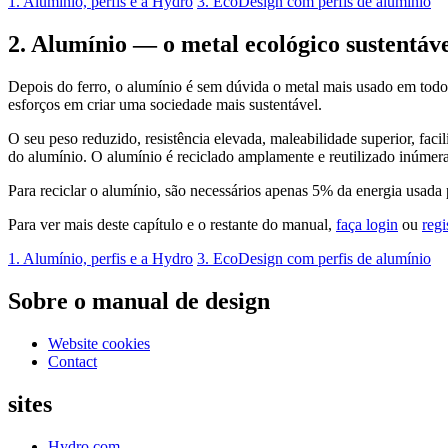
1. Alumínio, perfis e a Hydro
3. EcoDesign com perfis de alumínio
2. Alumínio — o metal ecológico sustentáv
Depois do ferro, o alumínio é sem dúvida o metal mais usado em todo
esforços em criar uma sociedade mais sustentável.
O seu peso reduzido, resistência elevada, maleabilidade superior, fac
do alumínio. O alumínio é reciclado amplamente e reutilizado inúmera
Para reciclar o alumínio, são necessários apenas 5% da energia usada 
Para ver mais deste capítulo e o restante do manual,
faça login
ou
regi
1. Alumínio, perfis e a Hydro
3. EcoDesign com perfis de alumínio
Sobre o manual de design
Website cookies
Contact
sites
Hydro.com