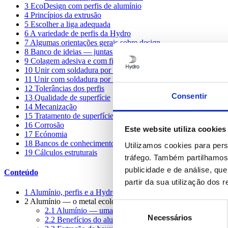
3
EcoDesign com perfis de alumínio
4
Princípios da extrusão
5
Escolher a liga adequada
6
A variedade de perfis da Hydro
7
Algumas orientações gerais sobre design
8
Banco de ideias — juntas mecânicas
9
Colagem adesiva e com fita adesiva
10
Unir com soldadura por fusão
11
Unir com soldadura por fricção linear
12
Tolerâncias dos perfis
Consentir
13
Qualidade de superfície
14
Mecanização
15
Tratamento de superfície
16
Corrosão
Este website utiliza cookies
17
Ecónomia
18
Bancos de conhecimento e partilha
Utilizamos cookies para pers
19
Cálculos estruturais
tráfego. Também partilhamos 
publicidade e de análise, q
Conteúdo
partir da sua utilização dos 
1
Alumínio, perfis e a Hydro
2
Alumínio — o metal ecológico sustentável
Seleção
2.1
Alumínio — uma parte natural do nosso meio ambien
Necessários
de
2.2
Benefícios do alumínio