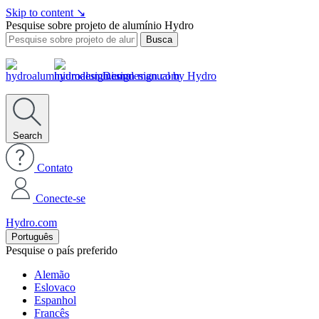
Skip to content
↘
Pesquise sobre projeto de alumínio Hydro
Busca
Design manual by Hydro
Search
Contato
Conecte-se
Hydro.com
Português
Pesquise o país preferido
Alemão
Eslovaco
Espanhol
Francês