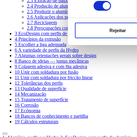
2.3
Extração de bauxita
consentimento
2.4
Produção de alumina
2.5
Produzir o alumínio primário
2.6
Aplicações dos perfis de alumínio
2.7
Reciclagem
2.8
Preocupações com a saúde
Rejeitar
3
EcoDesign com perfis de alumínio
4
Princípios da extrusão
5
Escolher a liga adequada
6
A variedade de perfis da Hydro
7
Algumas orientações gerais sobre design
8
Banco de ideias — juntas mecânicas
9
Colagem adesiva e com fita adesiva
10
Unir com soldadura por fusão
11
Unir com soldadura por fricção linear
12
Tolerâncias dos perfis
13
Qualidade de superfície
14
Mecanização
15
Tratamento de superfície
16
Corrosão
17
Ecónomia
18
Bancos de conhecimento e partilha
19
Cálculos estruturais