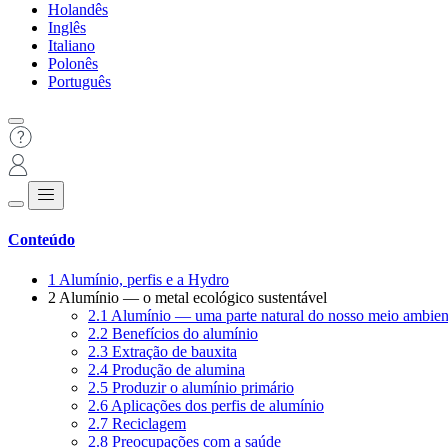
Holandês
Inglês
Italiano
Polonês
Português
Conteúdo
1
Alumínio, perfis e a Hydro
2
Alumínio — o metal ecológico sustentável
2.1
Alumínio — uma parte natural do nosso meio ambien
2.2
Benefícios do alumínio
2.3
Extração de bauxita
2.4
Produção de alumina
2.5
Produzir o alumínio primário
2.6
Aplicações dos perfis de alumínio
2.7
Reciclagem
2.8
Preocupações com a saúde