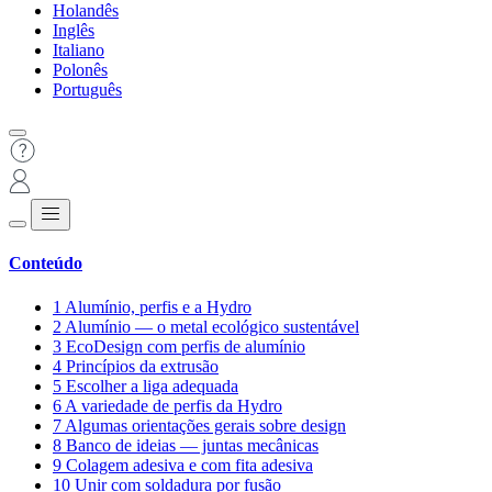
Holandês
Inglês
Italiano
Polonês
Português
Conteúdo
1
Alumínio, perfis e a Hydro
2
Alumínio — o metal ecológico sustentável
3
EcoDesign com perfis de alumínio
4
Princípios da extrusão
5
Escolher a liga adequada
6
A variedade de perfis da Hydro
7
Algumas orientações gerais sobre design
8
Banco de ideias — juntas mecânicas
9
Colagem adesiva e com fita adesiva
10
Unir com soldadura por fusão