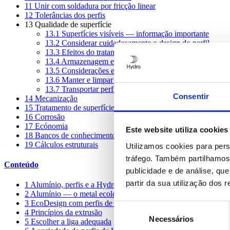
11
Unir com soldadura por fricção linear
12
Tolerâncias dos perfis
13
Qualidade de superfície
13.1
Superfícies visíveis — informação importante
13.2
Considerar cuidadosamente o design do perfil
13.3
Efeitos do tratamento de superfície
13.4
Armazenagem e manuseamento de perfis de alumín
13.5
Considerações especiais sobre perfis sem tratamento
13.6
Manter e limpar perfis com tratamento
13.7
Transportar perfis
Consentir
14
Mecanização
15
Tratamento de superfície
16
Corrosão
17
Ecónomia
Este website utiliza cookies
18
Bancos de conhecimento e partilha
19
Cálculos estruturais
Utilizamos cookies para pers
tráfego. Também partilhamos 
Conteúdo
publicidade e de análise, q
partir da sua utilização dos 
1
Alumínio, perfis e a Hydro
2
Alumínio — o metal ecológico sustentável
3
EcoDesign com perfis de alumínio
Seleção
4
Princípios da extrusão
Necessários
de
5
Escolher a liga adequada