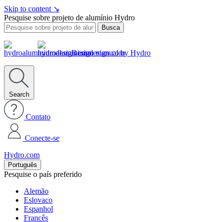
Skip to content
↘
Pesquise sobre projeto de alumínio Hydro
Busca
Design manual by Hydro
Search
Contato
Conecte-se
Hydro.com
Português
Pesquise o país preferido
Alemão
Eslovaco
Espanhol
Francês