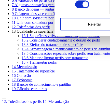
6
A variedade de perfis da Hydro
consentimento
7
Algumas orientações gerais sobre design
8
Banco de ideias — juntas mecânicas
9
Colagem adesiva e com fita adesiva
10
Unir com soldadura por fusão
11
Unir com soldadura por fricção linear
Rejeitar
12
Tolerâncias dos perfis
13
Qualidade de superfície
13.1
Superfícies visíveis — informação importante
13.2
Considerar cuidadosamente o design do perfil
13.3
Efeitos do tratamento de superfície
13.4
Armazenagem e manuseamento de perfis de alumín
13.5
Considerações especiais sobre perfis sem tratamento
13.6
Manter e limpar perfis com tratamento
13.7
Transportar perfis
14
Mecanização
15
Tratamento de superfície
16
Corrosão
17
Ecónomia
18
Bancos de conhecimento e partilha
19
Cálculos estruturais
12. Tolerâncias dos perfis
14. Mecanização