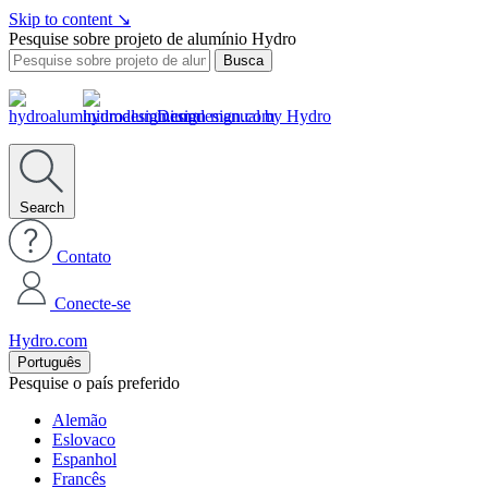
Skip to content
↘
Pesquise sobre projeto de alumínio Hydro
Busca
Design manual by Hydro
Search
Contato
Conecte-se
Hydro.com
Português
Pesquise o país preferido
Alemão
Eslovaco
Espanhol
Francês