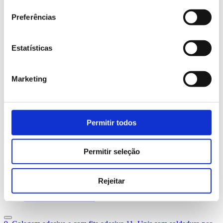
5
Escolher a liga adequada
6
A variedade de perfis da Hydro
Preferências
7
Algumas orientações gerais sobre design
8
Banco de ideias — juntas mecânicas
9
Colagem adesiva e com fita adesiva
10
Unir com soldadura por fusão
Estatísticas
10.1
Formação de óxidos
10.2
Porosidade
10.3
Fissuração a quente
Marketing
10.4
Métodos
10.5
A economia da soldadura
10.6
Metais de adição
10.7
Robustez
10.8
Design de perfis para soldadura por fusão
Permitir todos
11
Unir com soldadura por fricção linear
12
Tolerâncias dos perfis
13
Qualidade de superfície
Permitir seleção
14
Mecanização
15
Tratamento de superfície
16
Corrosão
17
Ecónomia
Rejeitar
18
Bancos de conhecimento e partilha
19
Cálculos estruturais