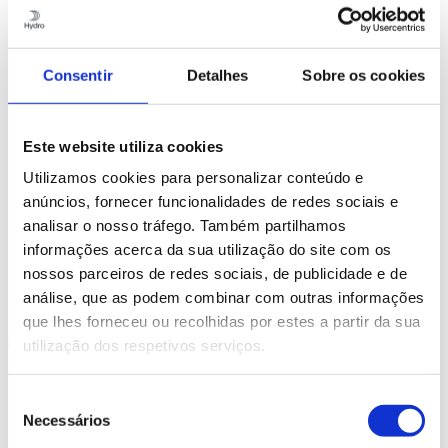
10.1
Formação de óxidos
10.2
Porosidade
10.3
Fissuração a quente
10.4
Métodos
Consentir
Detalhes
Sobre os cookies
10.5
A economia da soldadura
10.6
Metais de adição
10.7
Robustez
10.8
Design de perfis para soldadura por fusão
Este website utiliza cookies
11
Unir com soldadura por fricção linear
12
Tolerâncias dos perfis
Utilizamos cookies para personalizar conteúdo e
13
Qualidade de superfície
anúncios, fornecer funcionalidades de redes sociais e
14
Mecanização
analisar o nosso tráfego. Também partilhamos
15
Tratamento de superfície
16
Corrosão
informações acerca da sua utilização do site com os
17
Ecónomia
nossos parceiros de redes sociais, de publicidade e de
18
Bancos de conhecimento e partilha
análise, que as podem combinar com outras informações
19
Cálculos estruturais
que lhes forneceu ou recolhidas por estes a partir da sua
Conteúdo
utilização dos respetivos serviços.
1
Alumínio, perfis e a Hydro
2
Alumínio — o metal ecológico sustentável
Seleção
3
EcoDesign com perfis de alumínio
Necessários
de
4
Princípios da extrusão
consentimento