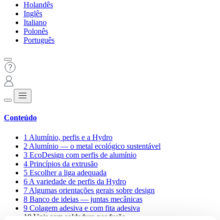
Holandês
Inglês
Italiano
Polonês
Português
Conteúdo
1
Alumínio, perfis e a Hydro
2
Alumínio — o metal ecológico sustentável
3
EcoDesign com perfis de alumínio
4
Princípios da extrusão
5
Escolher a liga adequada
6
A variedade de perfis da Hydro
7
Algumas orientações gerais sobre design
8
Banco de ideias — juntas mecânicas
9
Colagem adesiva e com fita adesiva
10
Unir com soldadura por fusão