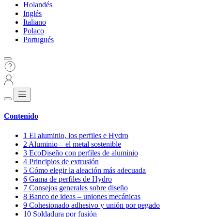
Holandés
Inglés
Italiano
Polaco
Portugués
Contenido
1
El aluminio, los perfiles e Hydro
2
Aluminio – el metal sostenible
3
EcoDiseño con perfiles de aluminio
4
Principios de extrusión
5
Cómo elegir la aleación más adecuada
6
Gama de perfiles de Hydro
7
Consejos generales sobre diseño
8
Banco de ideas – uniones mecánicas
9
Cohesionado adhesivo y unión por pegado
10
Soldadura por fusión