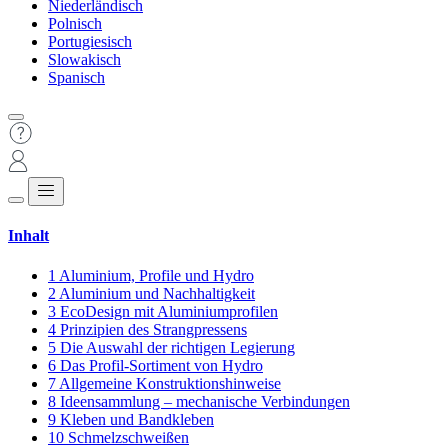
Niederländisch
Polnisch
Portugiesisch
Slowakisch
Spanisch
Inhalt
1
Aluminium, Profile und Hydro
2
Aluminium und Nachhaltigkeit
3
EcoDesign mit Aluminiumprofilen
4
Prinzipien des Strangpressens
5
Die Auswahl der richtigen Legierung
6
Das Profil-Sortiment von Hydro
7
Allgemeine Konstruktionshinweise
8
Ideensammlung – mechanische Verbindungen
9
Kleben und Bandkleben
10
Schmelzschweißen