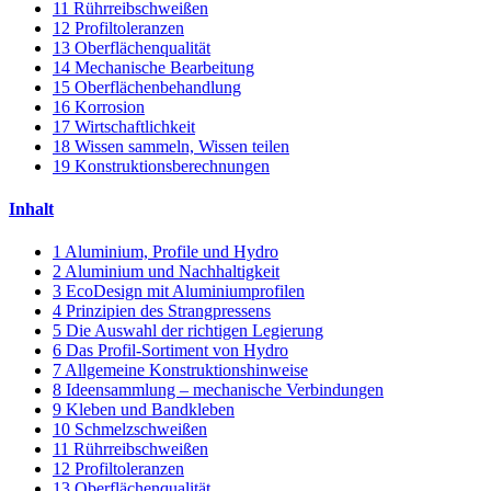
11
Rührreibschweißen
12
Profiltoleranzen
13
Oberflächenqualität
14
Mechanische Bearbeitung
15
Oberflächenbehandlung
16
Korrosion
17
Wirtschaftlichkeit
18
Wissen sammeln, Wissen teilen
19
Konstruktionsberechnungen
Inhalt
1
Aluminium, Profile und Hydro
2
Aluminium und Nachhaltigkeit
3
EcoDesign mit Aluminiumprofilen
4
Prinzipien des Strangpressens
5
Die Auswahl der richtigen Legierung
6
Das Profil-Sortiment von Hydro
7
Allgemeine Konstruktionshinweise
8
Ideensammlung – mechanische Verbindungen
9
Kleben und Bandkleben
10
Schmelzschweißen
11
Rührreibschweißen
12
Profiltoleranzen
13
Oberflächenqualität